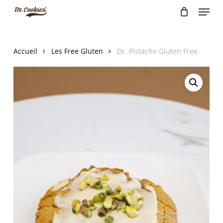
Menu
Skip
to
Close
main
Menu
content
Accueil
Les Free Gluten
Dr. Pistache Gluten Free