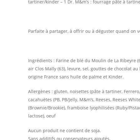
tartiner/kinder – 1 Dr. M&m’s : fourrage pâte à tartin
Parfaite à partager, à offrir ou à déguster quand on
Ingrédients : Farine de blé du Moulin de La Ribeyre (
air Clos Mally (63), levure, sel, gouttes de chocolat au
origine France sans huile de palme et Kinder.
Allergènes : gluten, noisettes (pâte à tartiner, Ferrero
cacahuètes (PB, PB/Jelly, M&m’s, Reeses, Reeses White
(Brownie/Brookie), framboise lyophilisées (Ruby/Pistach
lactose), oeuf
Aucun produit ne contient de soja.
Sans additifs ou conservateurs ajoutés.