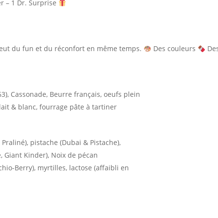
er – 1 Dr. Surprise
 veut du fun et du réconfort en même temps.
Des couleurs
Des
63), Cassonade, Beurre français, oeufs plein
 lait & blanc, fourrage pâte à tartiner
, Praliné), pistache (Dubai & Pistache),
, Giant Kinder), Noix de pécan
io-Berry), myrtilles, lactose (affaibli en